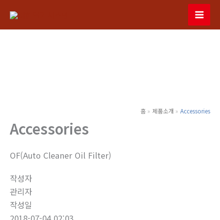
콘
텐
Mai
츠
Men
로
건
너
뛰
기
홈
제품소개
Accessories
Accessories
OF(Auto Cleaner Oil Filter)
작성자
관리자
작성일
2018-07-04 02:03