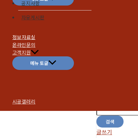
공지사항
문의드려요
3
자유게시판
지아
|
2025
안녕하세요
2
정보자료실
영수
|
2025
온라인문의
질문
1
고객지원
이지혜
|
202
메뉴 토글
1
시공갤러리
검색
글쓰기