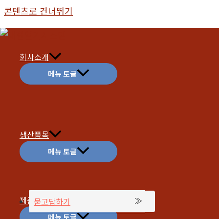
콘텐츠로 건너뛰기
회사소개
메뉴 토글
묻고답하
고객지원
생산품목
전체 4
메뉴 토글
번호
제목
제품소개
묻고답하기
안녕하세요
4
이진
|
2025
메뉴 토글